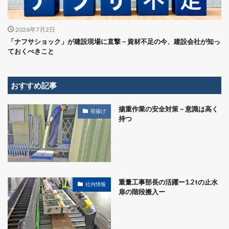
2026年7月2日
「ナフサショック」が建設現場に直撃－資材不足の今、建設会社が知っ
ておくべきこと
おすすめ記事
揚重作業の安全対策－意識は高く
荷揚げ
持つ
重量工事部長の活躍ー1.2tの止水
社内情報
扉の階段搬入ー