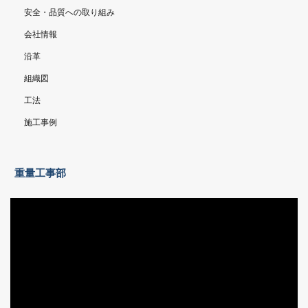
安全・品質への取り組み
会社情報
沿革
組織図
工法
施工事例
重量工事部
動
画
プ
レ
ー
ヤ
ー