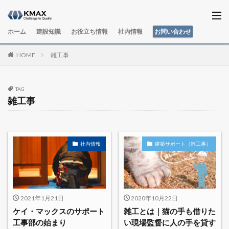
ホーム
建設知識
お役立ち情報
社内情報
お問い合わせ
HOME
雑工事
TAG
雑工事
社内情報
建築サポート（雑工事）
2021年1月21日
2020年10月22日
ケイ・マックスのサポート
雑工とは｜猫の手も借りた
工事部の始まり
い現場監督に人の手を貸す