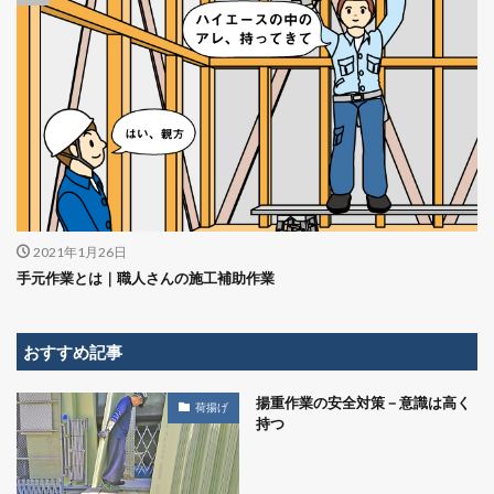
2021年1月26日
手元作業とは｜職人さんの施工補助作業
おすすめ記事
揚重作業の安全対策－意識は高く
荷揚げ
持つ